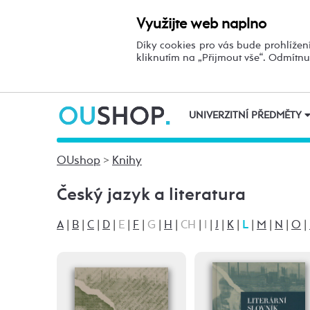
Využijte web naplno
Díky cookies pro vás bude prohlížení
kliknutím na „Přijmout vše“. Odmítn
UNIVERZITNÍ PŘEDMĚTY
OUshop
>
Knihy
Český jazyk a literatura
A
|
B
|
C
|
D
|
E
|
F
|
G
|
H
|
CH
|
I
|
J
|
K
|
L
|
M
|
N
|
O
|