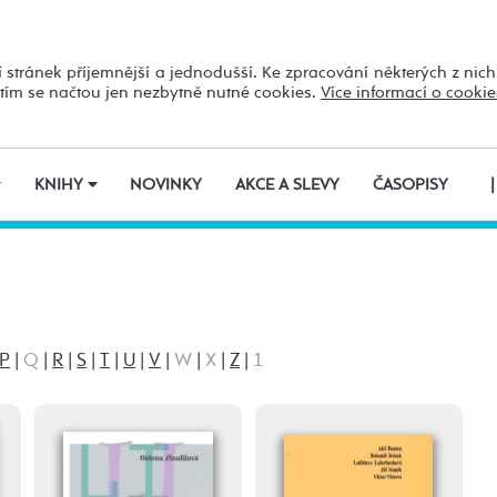
 stránek příjemnější a jednodušší. Ke zpracování některých z nic
utím se načtou jen nezbytně nutné cookies.
Více informací o cookie
KNIHY
NOVINKY
AKCE A SLEVY
ČASOPISY
|
P
|
Q
|
R
|
S
|
T
|
U
|
V
|
W
|
X
|
Z
|
1