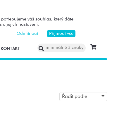
h potřebujeme váš souhlas, který dáte
s a jejich nastavení
.
Odmítnout
Přijmout vše
KONTAKT
Řadit podle