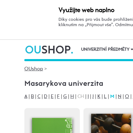
Využijte web naplno
Díky cookies pro vás bude prohlížení
kliknutím na „Přijmout vše“. Odmítn
UNIVERZITNÍ PŘEDMĚTY
OUshop
>
Masarykova univerzita
A
|
B
|
C
|
D
|
E
|
F
|
G
|
H
|
CH
|
I
|
J
|
K
|
L
|
M
|
N
|
O
|