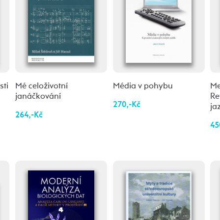
ti
Mé celoživotní
Média v pohybu
Me
janáčkování
Re
270,-Kč
ja
264,-Kč
45