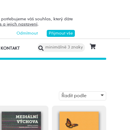
h potřebujeme váš souhlas, který dáte
s a jejich nastavení
.
Odmítnout
Přijmout vše
KONTAKT
Řadit podle