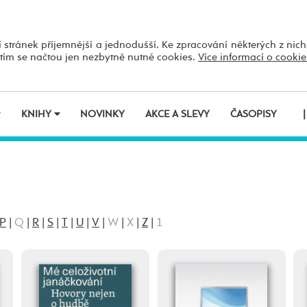
 stránek příjemnější a jednodušší. Ke zpracování některých z nic
utím se načtou jen nezbytně nutné cookies.
Více informací o cookie
KNIHY
NOVINKY
AKCE A SLEVY
ČASOPISY
|
P
|
Q
|
R
|
S
|
T
|
U
|
V
|
W
|
X
|
Z
|
1