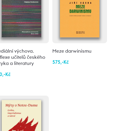
diální výchova.
Meze darwinismu
flexe učitelů českého
575,-Kč
zyka a literatury
0,-Kč