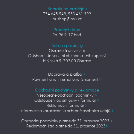
Kontakt na prodejnu
734 645 549, 553 461 392
oushop@osu.cz
Prodejní doba
Po-Pá 9-17 hod.
Adresa prodejny
Ostravská univerzita
OUshop - Univerzitní obchod a knihkupectví
Mlýnská 5, 702 00 Ostrava
Doprava a platba
>
Payment and International Shipment
>
Obchodní podmínky a reklamace
Všeobecné obchodní podmínky
>
Odstoupení od smlouvy - formulář
>
Reklamační formulář
>
Informace o zpracování a ochraně osobních údajů
>
Obchodní podmínky platné do 31. prosince 2023
>
Reklamační řád platné do 31. prosince 2023
>