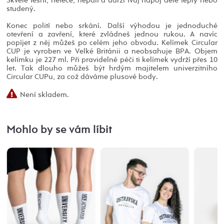
Skvěle těsní, neteče, nepálí a udrží tvůj nápoj déle teplý nebo
studený.
Konec polití nebo srkání. Další výhodou je jednoduché
otevření a zavření, které zvládneš jednou rukou. A navíc
popíjet z něj můžeš po celém jeho obvodu. Kelímek Circular
CUP je vyroben ve Velké Británii a neobsahuje BPA. Objem
kelímku je 227 ml. Při pravidelné péči ti kelímek vydrží přes 10
let. Tak dlouho můžeš být hrdým majitelem univerzitního
Circular CUPu, za což dáváme plusové body.
Není skladem.
Mohlo by se vám líbit