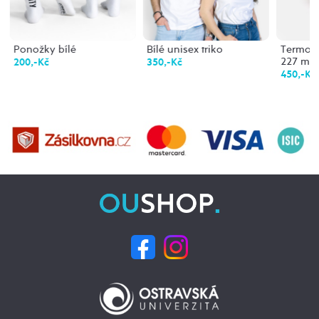
Ponožky bílé
Bílé unisex triko
Termohr
227 ml
200,-Kč
350,-Kč
450,-Kč