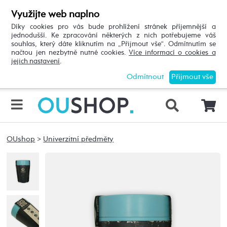
Využijte web naplno
Díky cookies pro vás bude prohlížení stránek příjemnější a
jednodušší. Ke zpracování některých z nich potřebujeme váš
souhlas, který dáte kliknutím na „Přijmout vše“. Odmítnutím se
načtou jen nezbytně nutné cookies.
Více informací o cookies a
jejich nastavení
.
Odmítnout
Přijmout vše
OUshop
>
Univerzitní předměty