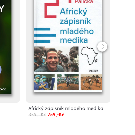
Africký zápisník mladého medika
Na kol
359,- Kč
259,-Kč
a Besk
209,- K