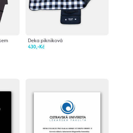
čkem
Deka pikniková
Bílé un
430,-Kč
350,-K