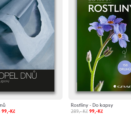
dnů
Rostliny - Do kapsy
č
99,-Kč
289,- Kč
99,-Kč