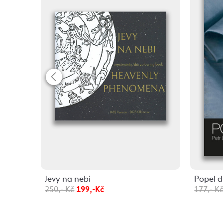
Jevy na nebi
Popel 
250,- Kč
199,-Kč
177,- K