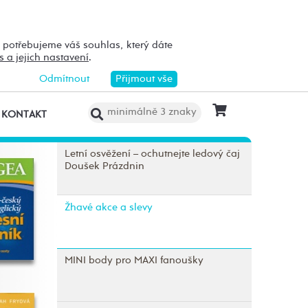
h potřebujeme váš souhlas, který dáte
s a jejich nastavení
.
Odmítnout
Přijmout vše
KONTAKT
Letní osvěžení – ochutnejte ledový čaj
Doušek Prázdnin
Žhavé akce a slevy
MINI body pro MAXI fanoušky