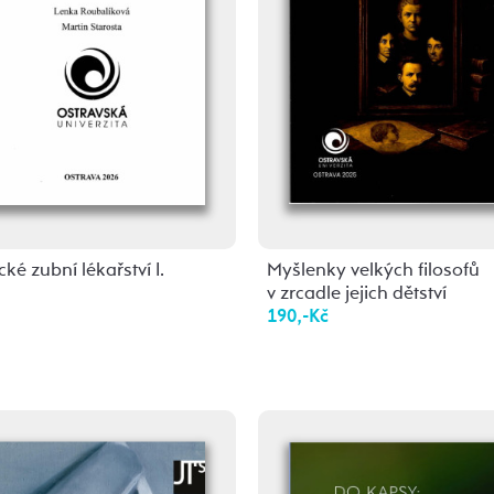
cké zubní lékařství I.
Myšlenky velkých filosofů
v zrcadle jejich dětství
190,-Kč