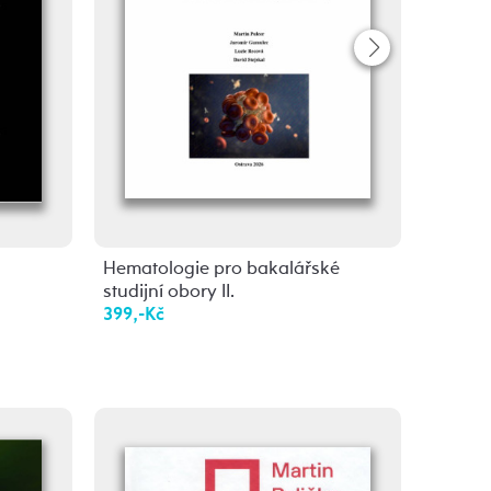
Hematologie pro bakalářské
Víc než
studijní obory II.
329,-K
399,-Kč