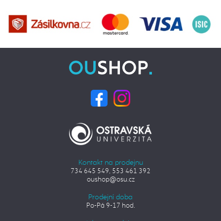
Kontakt na prodejnu
734 645 549, 553 461 392
oushop@osu.cz
Prodejní doba
Po-Pá 9-17 hod.