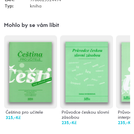
Typ:
kniha
Mohlo by se vám líbit
Čeština pro učitele
Průvodce českou slovní
Průvodc
zásobou
interpu
315,-Kč
235,-Kč
235,-Kč