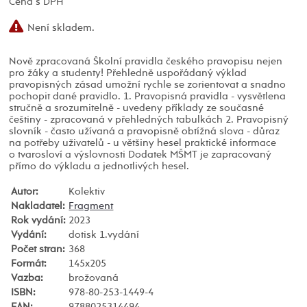
Cena s DPH
Není skladem.
Nově zpracovaná Školní pravidla českého pravopisu nejen
pro žáky a studenty! Přehledně uspořádaný výklad
pravopisných zásad umožní rychle se zorientovat a snadno
pochopit dané pravidlo. 1. Pravopisná pravidla - vysvětlena
stručně a srozumitelně - uvedeny příklady ze současné
češtiny - zpracovaná v přehledných tabulkách 2. Pravopisný
slovník - často užívaná a pravopisně obtížná slova - důraz
na potřeby uživatelů - u většiny hesel praktické informace
o tvarosloví a výslovnosti Dodatek MŠMT je zapracovaný
přímo do výkladu a jednotlivých hesel.
Autor:
Kolektiv
Nakladatel:
Fragment
Rok vydání:
2023
Vydání:
dotisk 1.vydání
Počet stran:
368
Formát:
145x205
Vazba:
brožovaná
ISBN:
978-80-253-1449-4
EAN:
9788025314494