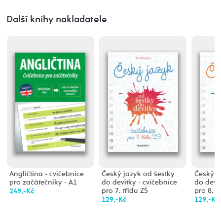
Další knihy nakladatele
Angličtina - cvičebnice
Český jazyk od šestky
Český j
pro začátečníky - A1
do devítky - cvičebnice
do devít
pro 7. třídu ZŠ
pro 8. t
249,-Kč
129,-Kč
129,-Kč