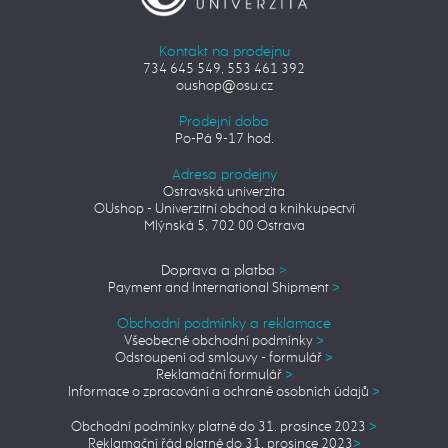
Kontakt na prodejnu
734 645 549, 553 461 392
oushop@osu.cz
Prodejní doba
Po-Pá 9-17 hod.
Adresa prodejny
Ostravská univerzita
OUshop - Univerzitní obchod a knihkupectví
Mlýnská 5, 702 00 Ostrava
Doprava a platba
>
Payment and International Shipment
>
Obchodní podmínky a reklamace
Všeobecné obchodní podmínky
>
Odstoupení od smlouvy - formulář
>
Reklamační formulář
>
Informace o zpracování a ochraně osobních údajů
>
Obchodní podmínky platné do 31. prosince 2023
>
Reklamační řád platné do 31. prosince 2023
>