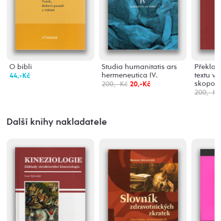
O bibli
Studia humanitatis ars
Překlad 
hermeneutica IV.
textu v 
44,-Kč
skopos
200,- Kč
20,-Kč
200,- Kč
Další knihy nakladatele