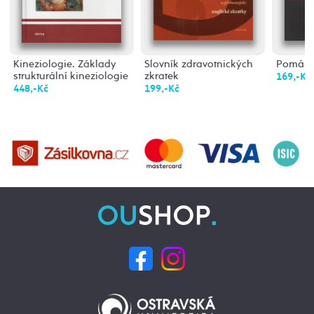
Kineziologie. Základy
Slovník zdravotnických
Pomáhaj
strukturální kineziologie
zkratek
169,-Kč
448,-Kč
199,-Kč