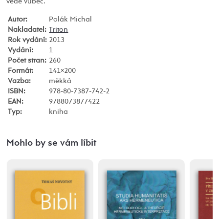
vědě vůbec.“
Autor:
Polák Michal
Nakladatel:
Triton
Rok vydání:
2013
Vydání:
1
Počet stran:
260
Formát:
141×200
Vazba:
měkká
ISBN:
978-80-7387-742-2
EAN:
9788073877422
Typ:
kniha
Mohlo by se vám líbit