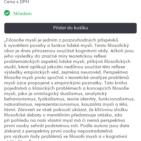
Cena s DPH
Skladem
„Filosofie mysli je jedním z pozoruhodných příspěvků
k vysvětlení povahy a funkce lidské mysli. Tento filosofický
obor je dnes přirozenou součástí kognitivní vědy. Ačkoli jsou
jeho výsledky do značné míry teoretickou reflexí
problematických aspektů lidské mysli, přibývá filosofických
studií, které aplikují jakožto nedílnou součást této reflexe
výsledky empirických věd, zejména neurověd. Perspektiva
filosofie mysli proto spočívá v teoretické analýze problémů
mysli úzce propojené s empirickými poznatky. Tato kniha
pojednává o klasických problémech a koncepcích filosofie
mysli, jako je ontologický dualismus, analytický
behaviorismus, fyzikalismus, teorie identity, funkcionalismus,
naturalismus, reprezentacionismus, kauzalita mysli a těla,
Jáství. Zároveň se však pokouší ukázat, že klíčovou složku
filosofické debaty o mentálním představuje otázka, zda
při pohledu na naši vlastní mysl má či nemá perspektiva
první osoby sehrát podstatnou roli. Podle autora jsou data
získaná z perspektivy první osoby nepostradatelná
pro výzkum řady problémů ve filosofii mysli a v kognitivní